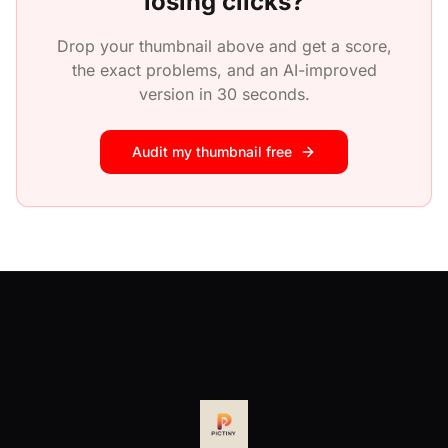
losing clicks?
Drop your thumbnail above and get a score,
the exact problems, and an AI-improved
version in 30 seconds.
Audit my thumbnail free