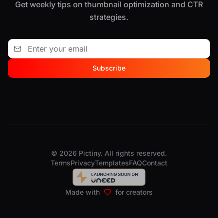
Get weekly tips on thumbnail optimization and CTR
strategies.
Subscribe
© 2026 Pictiny. All rights reserved.
Terms
Privacy
Templates
FAQ
Contact
Made with
for creators